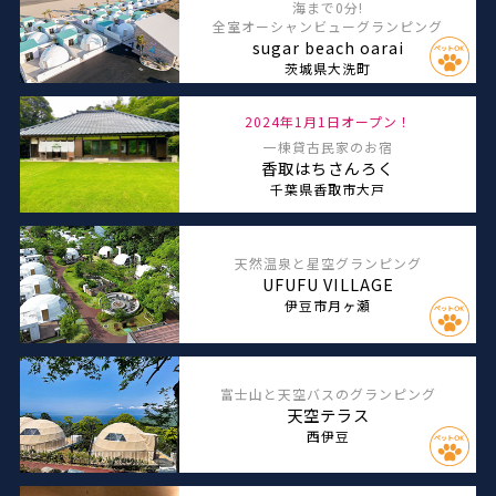
海まで0分!
全室オーシャンビューグランピング
sugar beach oarai
茨城県大洗町
2024年1月1日オープン！
一棟貸古民家のお宿
香取はちさんろく
千葉県香取市大戸
天然温泉と星空グランピング
UFUFU VILLAGE
伊豆市月ヶ瀬
富士山と天空バスのグランピング
天空テラス
西伊豆