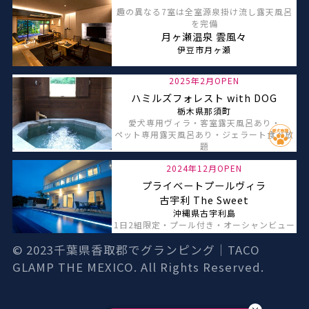
趣の異なる7室は全室源泉掛け流し露天風呂
を完備
月ヶ瀬温泉 雲風々
伊豆市月ヶ瀬
2025年2月OPEN
ハミルズフォレスト with DOG
栃木県那須町
愛犬専用ヴィラ・客室露天風呂あり・
ペット専用露天風呂あり・ジェラート食べ放
題
2024年12月OPEN
プライベートプールヴィラ
古宇利 The Sweet
沖縄県古宇利島
1日2組限定・プール付き・オーシャンビュー
© 2023
千葉県香取郡でグランピング｜TACO
GLAMP THE MEXICO.
All Rights Reserved.