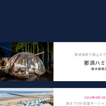
那須高原で極上の
那須ハミ
栃木県那
2024年4月1
海まで0分!
全室オーシャ