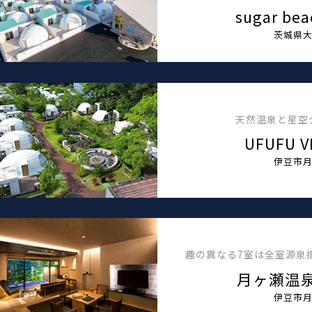
sugar bea
茨城県
天然温泉と星空
UFUFU V
伊豆市
趣の異なる7室は全室源泉
月ヶ瀬温泉
伊豆市