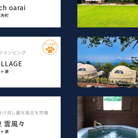
ch oarai
大洗町
グランピング
ILLAGE
月ヶ瀬
掛け流し露天風呂を完備
 雲風々
月ヶ瀬