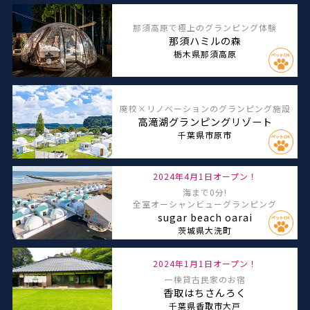
那須高原で極上のグランピング体験
那須ハミルの森
栃木県那須高原
廃校×リノベーションのグランピング施設
高滝湖グランピングリゾート
千葉県市原市
2024年4月1日オープン！
海まで0分!
全室オーシャンビューグランピング
sugar beach oarai
茨城県大洗町
2024年1月1日オープン！
一棟貸古民家のお宿
香取はちさんろく
千葉県香取市大戸