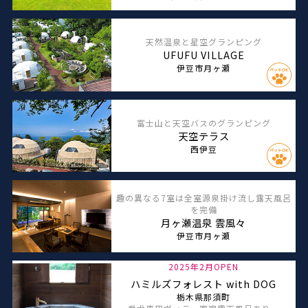
天然温泉と星空グランピング
UFUFU VILLAGE
伊豆市月ヶ瀬
富士山と天空バスのグランピング
天空テラス
西伊豆
趣の異なる7室は全室源泉掛け流し露天風呂
を完備
月ヶ瀬温泉 雲風々
伊豆市月ヶ瀬
2025年2月OPEN
ハミルズフォレスト with DOG
栃木県那須町